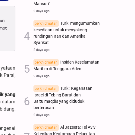
Mansuri"
2 days ago
dan
Turki mengumumkan
perkhidmatan
amat
kesediaan untuk menyokong
rundingan Iran dan Amerika
Syarikat
2 days ago
Insiden Keselamatan
perkhidmatan
nyataan
Maritim di Tenggara Aden
 Parsi,
2 days ago
Turki: Keganasan
perkhidmatan
ik yang
Israel di Tebing Barat dan
Baitulmaqdis yang diduduki
erdalam
berterusan
bidang,
2 days ago
Al Jazeera: Tel Aviv
perkhidmatan
engenai
Ketepikan Keutamaan Pelucutan