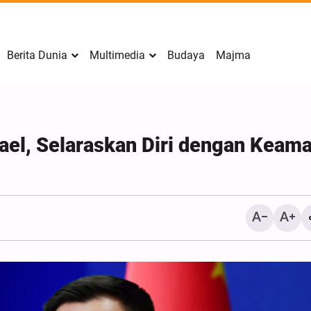
Berita Dunia
Multimedia
Budaya
Majma
ael, Selaraskan Diri dengan Keam
Turki mengumumkan kes
untuk menyokong rundin
dan Amerika Syarikat