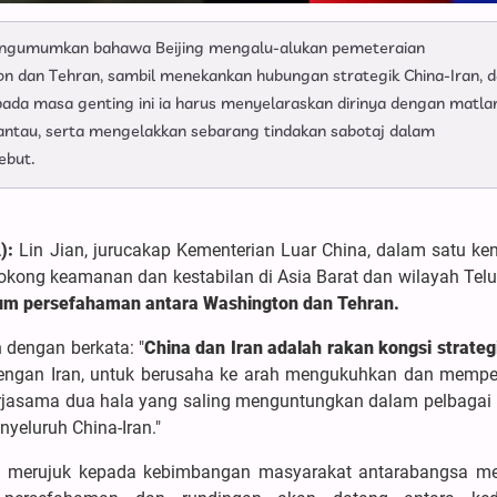
 mengumumkan bahawa Beijing mengalu-alukan pemeteraian
dan Tehran, sambil menekankan hubungan strategik China-Iran, 
ada masa genting ini ia harus menyelaraskan dirinya dengan matl
antau, serta mengelakkan sebarang tindakan sabotaj dalam
ebut.
A):
Lin Jian, jurucakap Kementerian Luar China, dalam satu ke
ng keamanan dan kestabilan di Asia Barat dan wilayah Teluk
m persefahaman antara Washington dan Tehran.
 dengan berkata: "
China dan Iran adalah rakan kongsi strateg
engan Iran, untuk berusaha ke arah mengukuhkan dan memp
rjasama dua hala yang saling menguntungkan dalam pelbagai 
yeluruh China-Iran."
, merujuk kepada kebimbangan masyarakat antarabangsa m