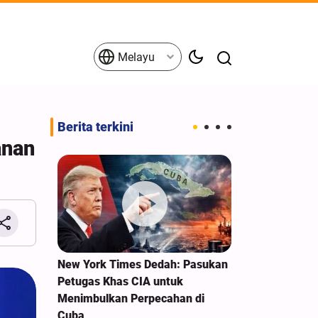
Melayu
Berita terkini
anan
ediaan
New York Times Dedah: Pasukan
Turki: Kegana
gan Iran
Petugas Khas CIA untuk
Barat dan Bai
Menimbulkan Perpecahan di
diduduki bert
Cuba