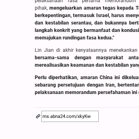
pelaksanaan fasa pertama memorandum 
pihak,
mengeluarkan amaran tegas kepada Te
berkepentingan, termasuk Israel, harus men
dan kestabilan serantau, dan bukannya ber
langkah konkrit yang bermanfaat dan kondu
memajukan rundingan fasa kedua."
Lin Jian di akhir kenyataannya menekank
bersama-sama dengan masyarakat anta
merealisasikan keamanan dan kestabilan yang
Perlu diperhatikan, amaran China ini dikel
sebarang persetujuan dengan Iran, berten
pelaksanaan memorandum persefahaman ini 