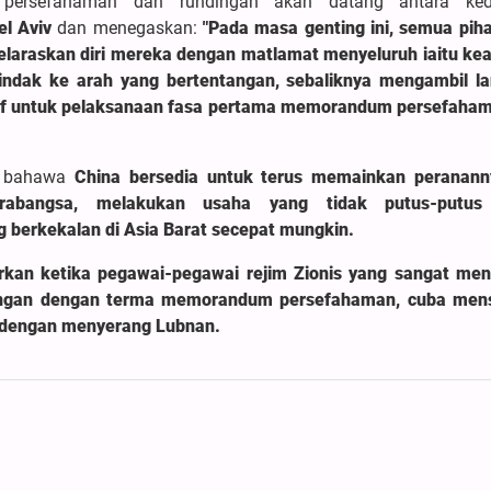
persefahaman dan rundingan akan datang antara ked
l Aviv
dan menegaskan:
"Pada masa genting ini, semua pih
yelaraskan diri mereka dengan matlamat menyeluruh iaitu k
tindak ke arah yang bertentangan, sebaliknya mengambil l
sif untuk pelaksanaan fasa pertama memorandum persefaha
an bahawa
China bersedia untuk terus memainkan peranan
rabangsa, melakukan usaha yang tidak putus-putus
 berkekalan di Asia Barat secepat mungkin.
uarkan ketika pegawai-pegawai rejim Zionis yang sangat me
tangan dengan terma memorandum persefahaman, cuba men
dengan menyerang Lubnan.