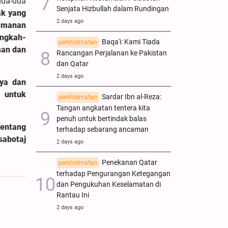
ua-dua
Senjata Hizbullah dalam Rundingan
ak yang
2 days ago
eamanan
angkah-
Baqa'i: Kami Tiada
perkhidmatan
man dan
Rancangan Perjalanan ke Pakistan
dan Qatar
2 days ago
nya dan
 untuk
Sardar Ibn al-Reza:
perkhidmatan
Tangan angkatan tentera kita
penuh untuk bertindak balas
nentang
terhadap sebarang ancaman
sabotaj
2 days ago
Penekanan Qatar
perkhidmatan
terhadap Pengurangan Ketegangan
dan Pengukuhan Keselamatan di
Rantau Ini
2 days ago