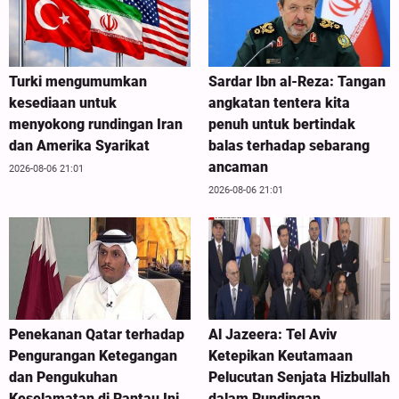
Turki mengumumkan
Sardar Ibn al-Reza: Tangan
kesediaan untuk
angkatan tentera kita
menyokong rundingan Iran
penuh untuk bertindak
dan Amerika Syarikat
balas terhadap sebarang
ancaman
2026-08-06 21:01
2026-08-06 21:01
Penekanan Qatar terhadap
Al Jazeera: Tel Aviv
Pengurangan Ketegangan
Ketepikan Keutamaan
dan Pengukuhan
Pelucutan Senjata Hizbullah
Keselamatan di Rantau Ini
dalam Rundingan