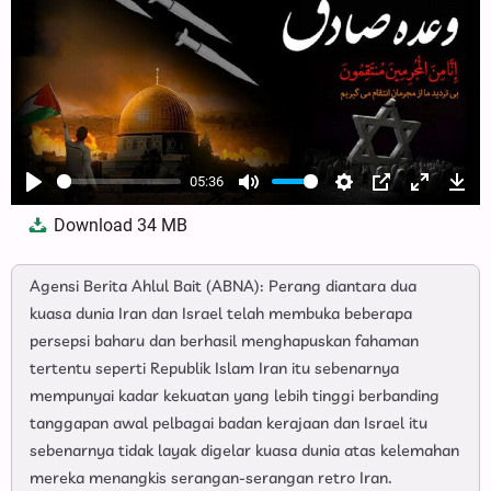
05:36
Play
Mute
Settings
PIP
Enter
Dow
Download
34 MB
fullscree
Agensi Berita Ahlul Bait (ABNA): Perang diantara dua
kuasa dunia Iran dan Israel telah membuka beberapa
persepsi baharu dan berhasil menghapuskan fahaman
tertentu seperti Republik Islam Iran itu sebenarnya
mempunyai kadar kekuatan yang lebih tinggi berbanding
tanggapan awal pelbagai badan kerajaan dan Israel itu
sebenarnya tidak layak digelar kuasa dunia atas kelemahan
mereka menangkis serangan-serangan retro Iran.