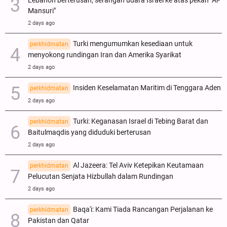
Lebanon berterusan; serangan udara Israel ke atas pekan "Al-
Mansuri"
2 days ago
Turki mengumumkan kesediaan untuk
perkhidmatan
menyokong rundingan Iran dan Amerika Syarikat
2 days ago
Insiden Keselamatan Maritim di Tenggara Aden
perkhidmatan
2 days ago
Turki: Keganasan Israel di Tebing Barat dan
perkhidmatan
Baitulmaqdis yang diduduki berterusan
2 days ago
Al Jazeera: Tel Aviv Ketepikan Keutamaan
perkhidmatan
Pelucutan Senjata Hizbullah dalam Rundingan
2 days ago
Baqa'i: Kami Tiada Rancangan Perjalanan ke
perkhidmatan
Pakistan dan Qatar