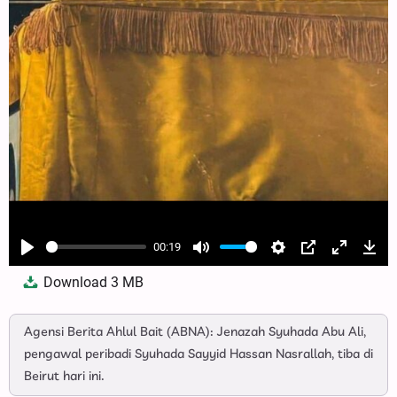
00:19
Play
Mute
Settings
PIP
Enter
Dow
Download
3 MB
fullscree
Agensi Berita Ahlul Bait (ABNA): Jenazah Syuhada Abu Ali,
pengawal peribadi Syuhada Sayyid Hassan Nasrallah, tiba di
Beirut hari ini.