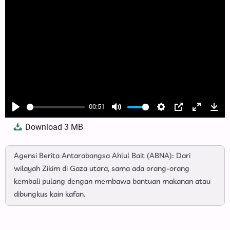
00:51
Play
Mute
Settings
PIP
Enter
Dow
Download
3 MB
fullscree
Agensi Berita Antarabangsa Ahlul Bait (ABNA): Dari
wilayah Zikim di Gaza utara, sama ada orang-orang
kembali pulang dengan membawa bantuan makanan atau
dibungkus kain kafan.