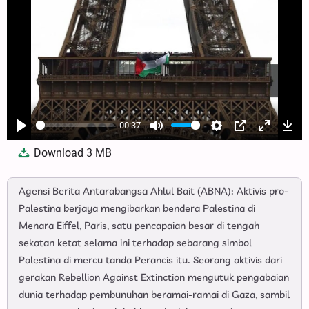
00:37
Play
Mute
Settings
PIP
Enter
Dow
Download
3 MB
fullscree
Agensi Berita Antarabangsa Ahlul Bait (ABNA): Aktivis pro-
Palestina berjaya mengibarkan bendera Palestina di
Menara Eiffel, Paris, satu pencapaian besar di tengah
sekatan ketat selama ini terhadap sebarang simbol
Palestina di mercu tanda Perancis itu. Seorang aktivis dari
gerakan Rebellion Against Extinction mengutuk pengabaian
dunia terhadap pembunuhan beramai-ramai di Gaza, sambil