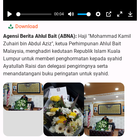
00:04
Play
Mute
Settings
PIP
Enter
Dow
Download
fullscree
Agensi Berita Ahlul Bait (ABNA):
Haji "Mohammad Kamil
Zuhairi bin Abdul Aziz", ketua Perhimpunan Ahlul Bait
Malaysia, menghadiri kedutaan Republik Islam Kuala
Lumpur untuk memberi penghormatan kepada syahid
Ayatullah Raisi dan delegasi pengiringnya serta
menandatangani buku peringatan untuk syahid.