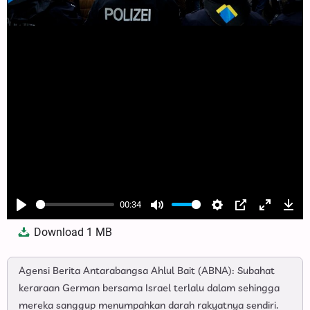
00:34
Play
Mute
Settings
PIP
Enter
Dow
Download
1 MB
fullscree
Agensi Berita Antarabangsa Ahlul Bait (ABNA): Subahat
keraraan German bersama Israel terlalu dalam sehingga
mereka sanggup menumpahkan darah rakyatnya sendiri.